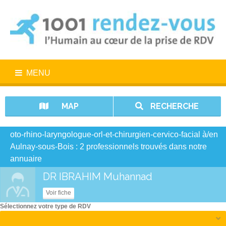
MENU
MAP
RECHERCHE
oto-rhino-laryngologue-orl-et-chirurgien-cervico-facial à/en
Aulnay-sous-Bois : 2 professionnels trouvés dans notre
annuaire
DR IBRAHIM Muhannad
Voir fiche
Sélectionnez votre type de RDV