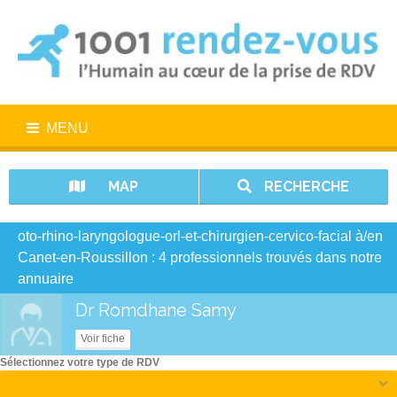
MENU
MAP
RECHERCHE
oto-rhino-laryngologue-orl-et-chirurgien-cervico-facial à/en
Canet-en-Roussillon : 4 professionnels trouvés dans notre
annuaire
Dr Romdhane Samy
Voir fiche
Sélectionnez votre type de RDV