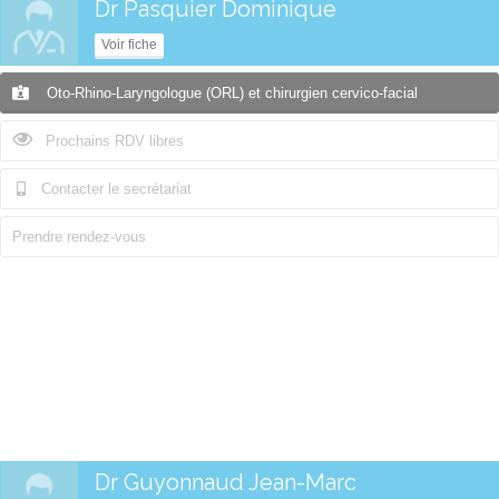
Dr Pasquier Dominique
Voir fiche
Oto-Rhino-Laryngologue (ORL) et chirurgien cervico-facial
Prochains RDV libres
Contacter le secrétariat
Prendre rendez-vous
Dr Guyonnaud Jean-Marc