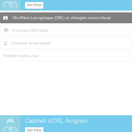
Voir fiche
Oto-Rhino-Laryngologue (ORL) et chirurgien cervico-facial
Prochains RDV libres
Contacter le secrétariat
Prendre rendez-vous
Cabinet d’ORL Avignon
Voir fiche