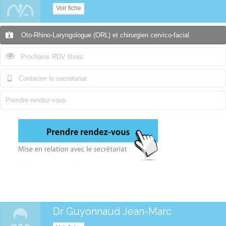
Voir fiche
Oto-Rhino-Laryngologue (ORL) et chirurgien cervico-facial
Prochains RDV libres
Contacter le secrétariat
Prendre rendez-vous
Dr Guyonnaud Jean-Marc