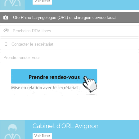
Voir fiche
Oto-Rhino-Laryngologue (ORL) et chirurgien cervico-facial
Prochains RDV libres
Contacter le secrétariat
Prendre rendez-vous
Cabinet d’ORL Avignon
Voir fiche