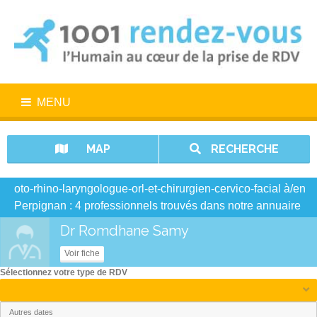
MENU
MAP
RECHERCHE
oto-rhino-laryngologue-orl-et-chirurgien-cervico-facial à/en
Perpignan : 4 professionnels trouvés dans notre annuaire
Dr Romdhane Samy
Voir fiche
Sélectionnez votre type de RDV