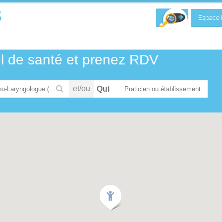
Espace P
el de santé et prenez RDV
et/ou
Qui
Oto-Rhino-Laryngologue (ORL) et chirurgien cervico-facial