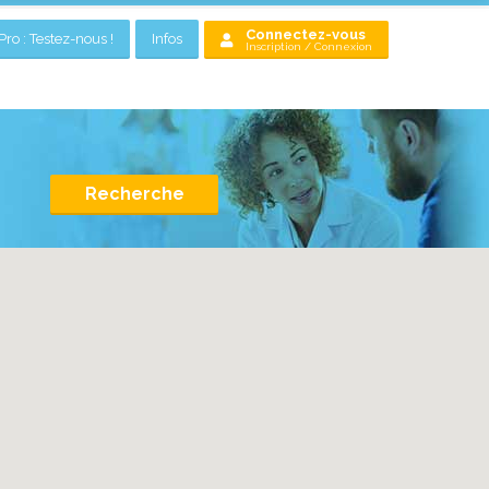
Connectez-vous
ro : Testez-nous !
Infos
Inscription / Connexion
Recherche