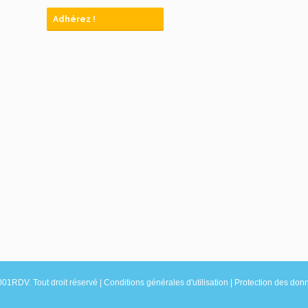
Adhérez !
1001RDV.
Tout droit réservé |
Conditions générales d'utilisation
|
Protection des don