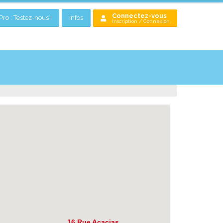
Connectez-vous
ro : Testez-nous !
Infos
Inscription / Connexion
16 Rue Acacias