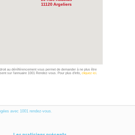
11120 Argeliers
droit au déréférencement vous permet de demander à ne plus être
sent sur l’annuaire 1001 Rendez-vous. Pour plus d’info,
cliquez-ici
.
égées avec 1001 rendez-vous.
Les praticiens présents