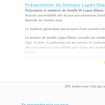
Présentation du Docteur Lopez Eli
Polyvalent, le médecin de famille Dr Lopez Eliane
Acacias (accessibilité des locaux aux personnes handi
domicile sur rendez-vous.
Le médecin généraliste est souvent choisi comme méd
Le docteur de famille Lopez Eliane consulte sur rende
l’âge, le sexe, la pathologie qui les amène, le contexte
elle vous prescrira une solution pour traiter des patho
lourdes…
• Promotion de la santé et prévention des maladie
• Prestation de soins curatifs et palliatifs
• Réalisation de certains gestes (urgence, frottis
• Coordination du parcours de soins et selon les b
spécialistes de santé
Suite à la visite (avec vérification du pouls, température
1001 rendez-vous n’est pas u
général…), le médecin de famille Dr Lopez Eliane com
ou orientera son patient vers un collègue spécialiste s
Si vous avez des questions
suite à votre rendez-vo
En apprendre plus sur nous…