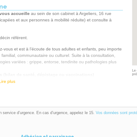
ane
 vous accueille
au sein de son cabinet à Argeliers, 16 rue
capées et aux personnes à mobilité réduite) et consulte à
écin référent.
z-vous et est à l’écoute de tous adultes et enfants, peu importe
 familial, communautaire ou culturel. Suite à la consultation,
logies variées : grippe, entorse, tendinite ou pathologies plus
Le 
s (bilan de santé, dépistage ou vaccinations)
pré
Lire plus
, vaccination…)
esoins, facilitation de l’accès à d’autres professionnels
, tension arterielle, poids, signes d’alteration de l’état
n service d’urgence. En cas d’urgence, appelez le 15.
Vos données sont prot
muniquera ses conclusions et pourra conseiller un traitement
i nécessaire : spécialiste, nutritionniste ou laboratoire…
us, vous pouvez contacter la secrétaire du médecin.
Adhésion et parrainage