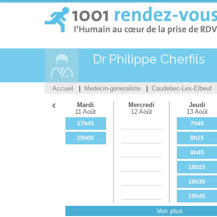
Dr Philippe Cherfils
Accueil
Medecin-generaliste
Caudebec-Les-Elbeuf
Mardi
Mercredi
Jeudi
11 Août
12 Août
13 Août
17h45
7h45
19h00
8h15
8h45
10h15
10h30
10h45
Voir plus
11h00