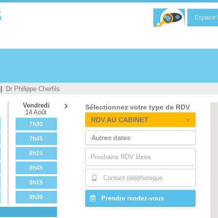
Espace P
Dr Philippe Cherfils
Vendredi
Sélectionnez votre type de RDV
14 Août
RDV AU CABINET
7h30
7h45
8h15
Prochains RDV libres
8h45
Contact téléphonique
9h15
9h30
Prendre rendez-vous
9h45