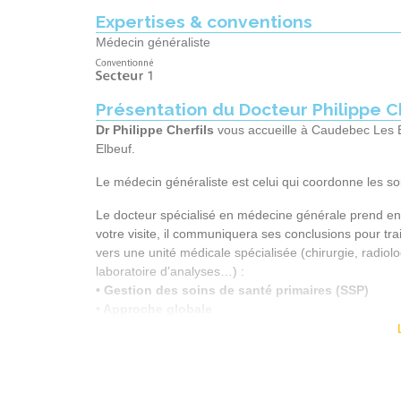
11h15
Expertises & conventions
Médecin généraliste
11h30
14h30
14h45
Présentation du Docteur Philippe Ch
15h00
Dr Philippe Cherfils
vous accueille à Caudebec Les 
Elbeuf.
15h15
15h30
Le médecin généraliste est celui qui coordonne les soi
15h45
Le docteur spécialisé en médecine générale prend en
16h00
votre visite, il communiquera ses conclusions pour trait
vers une unité médicale spécialisée (chirurgie, radiolog
17h15
laboratoire d’analyses…) :
17h30
• Gestion des soins de santé primaires (SSP)
• Approche globale
17h45
• Réalisation de certains soins (pansements, injec
18h30
• Coordination des soins avec d’autres spécialist
18h45
Pour tout renseignement
, vous pouvez appeler l’acc
19h00