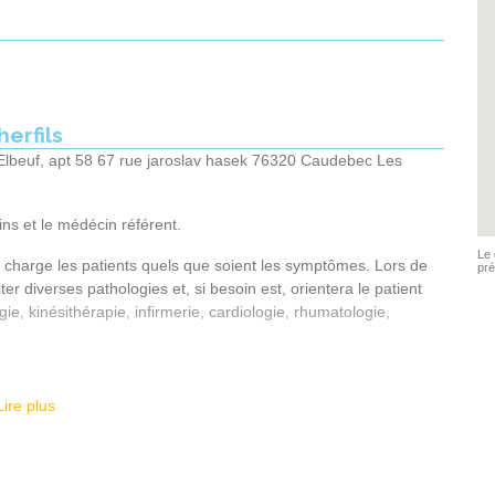
10h00
10h15
10h30
erfils
Elbeuf, apt 58 67 rue jaroslav hasek 76320 Caudebec Les
ns et le médécin référent.
Le 
 charge les patients quels que soient les symptômes. Lors de
pré
er diverses pathologies et, si besoin est, orientera le patient
ie, kinésithérapie, infirmerie, cardiologie, rhumatologie,
tions, petite chirurgie…)
Lire plus
es
ueil téléphonique.