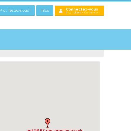
Connectez-vous
ro : Testez-nous !
Infos
Inscription / Connexion
apt 58 67 rue jaroslav hasek