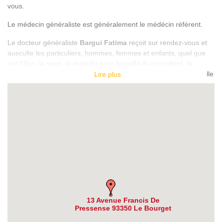
vous.
Le médecin généraliste est généralement le médécin référent.
Le docteur généraliste
Bargui Fatima
reçoit sur rendez-vous et
ausculte les particuliers, hommes, femmes et enfants, quel que
soit l’âge, le sexe, la maladie pour laquelle ils consultent, le
contexte familial, communautaire ou culturel. Lors de la visite, elle
Lire plus
vous aidera à trouver une solution pour traiter toutes les
pathologies dont vous souffrez : angine, hypertension, douleurs
musculaires…
• Gestion des soins de santé primaires (SSP) centrés sur le
patient
• Résolution du problème dans une approche globale selon
un modèle holistique
• Réalisation de certains soins (pansements, injections,
petite chirurgie…)
• Coordination des soins avec des médecins spécialistes si
nécessaire
13 Avenue Francis De
Pressense 93350 Le Bourget
Après consultation durant laquelle le médecin généraliste prend la