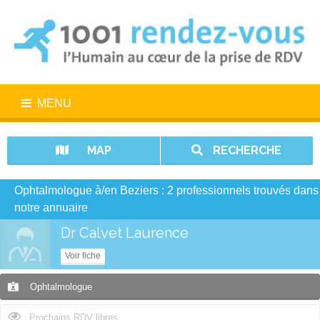
MENU
MAP
RECHERCHE
Ophtalmologue à/en Beziers : 2 professionnels trouvés dans
notre annuaire
Dr Calvet Laurence
Voir fiche
Ophtalmologue
Prochains RDV libres