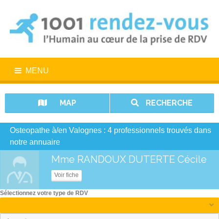
MENU
MAP
RECHERCHE
Osteopathe à/en Valognes : 4 professionnels trouvés dans
notre annuaire
Mme RANDOUX DUTERTE Cécile
Voir fiche
Sélectionnez votre type de RDV