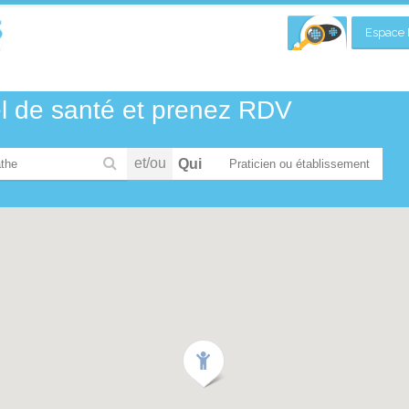
Espace P
el de santé et prenez RDV
et/ou
Qui
the