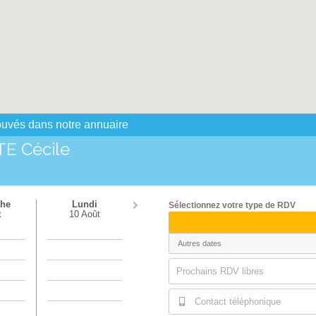
rouvés dans notre annuaire
 Cécile
he
Lundi
Sélectionnez votre type de RDV
t
10 Août
Prochains RDV libres
Contact téléphonique