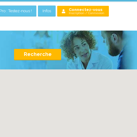
Connectez-vous
ro : Testez-nous !
Infos
Inscription / Connexion
Recherche