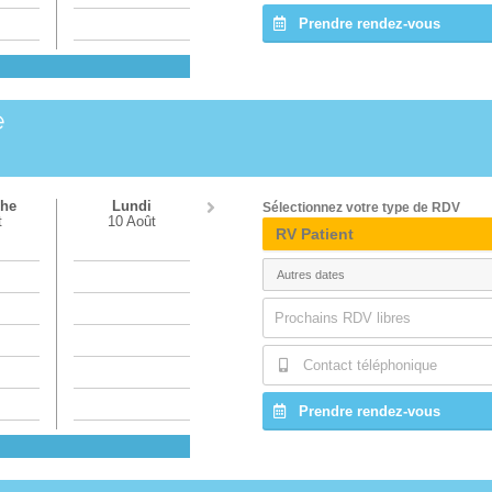
Prendre rendez-vous
e
he
Lundi
Sélectionnez votre type de RDV
t
10 Août
RV Patient
Prochains RDV libres
Contact téléphonique
Prendre rendez-vous