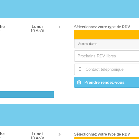
he
Lundi
Sélectionnez votre type de RDV
t
10 Août
Prochains RDV libres
Contact téléphonique
Prendre rendez-vous
he
Lundi
Sélectionnez votre type de RDV
t
10 Août