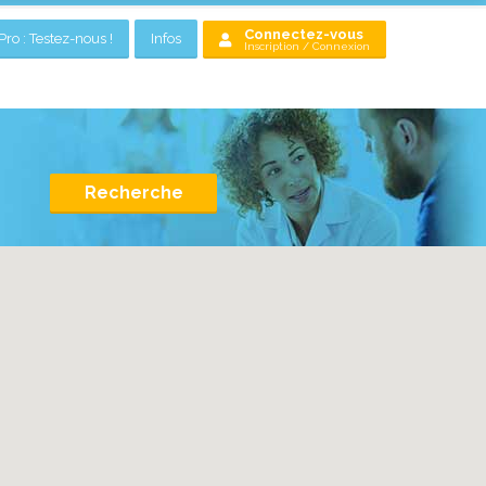
Connectez-vous
ro : Testez-nous !
Infos
Inscription / Connexion
Recherche