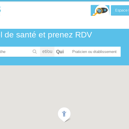
Espace P
el de santé et prenez RDV
et/ou
Qui
the