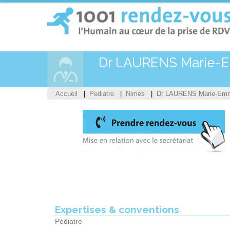
Dr LAURENS Marie-
Accueil
Pediatre
Nimes
Dr LAURENS Marie-Emm
Expertises & conventions
Pédiatre