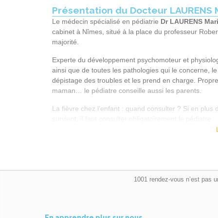
Présentation du Docteur LAURENS
Le médecin spécialisé en pédiatrie
Dr LAURENS Mar
cabinet à
Nîmes
, situé à la p
lace du professeur Robe
majorité.
Experte du développement psychomoteur et physiologiq
ainsi que de toutes les pathologies qui le concerne, l
dépistage des troubles et les prend en charge. Propret
maman… le pédiatre conseille aussi les parents.
La fièvre chez l’enfant : quand consulter ? Si en plu
survient, il faut consulter obligatoirement le pédiatre.
Conseils pour constituer une trousse de premiers
• Thermomètre
• Antalgique liquide ou en poudre (jamais d’aspirine)
• Protection solaire élevée
• Répulsif insectes
1001 rendez-vous n’est pas u
• Crèmes réparatrices contre les chocs, les coups de so
• Lotion antibactérienne
• Pince à épiler
En apprendre plus sur nous…