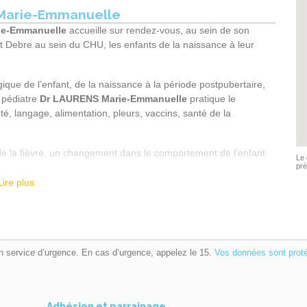
 Marie-Emmanuelle
ie-Emmanuelle
accueille sur rendez-vous, au sein de son
rt Debre au sein du CHU,
les enfants de la naissance à leur
ue de l’enfant, de la naissance à la période postpubertaire,
e pédiatre
Dr LAURENS Marie-Emmanuelle
pratique le
é, langage, alimentation, pleurs, vaccins, santé de la
s de la fièvre, un changement dans le comportement de l’enfant
Le 
pré
Lire plus
 soins :
n service d’urgence. En cas d’urgence, appelez le 15.
Vos données sont prot
leil et les piqûres d’insectes
Adhésion et parrainage