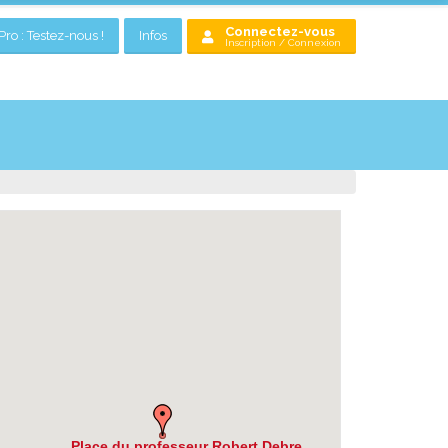
Connectez-vous
ro : Testez-nous !
Infos
Inscription / Connexion
Place du professeur Robert Debre