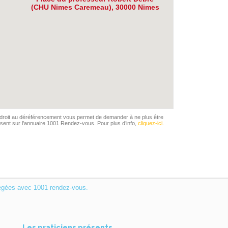
(CHU Nimes Caremeau), 30000 Nimes
droit au déréférencement vous permet de demander à ne plus être
sent sur l’annuaire 1001 Rendez-vous. Pour plus d’info,
cliquez-ici
.
égées avec 1001 rendez-vous.
Les praticiens présents