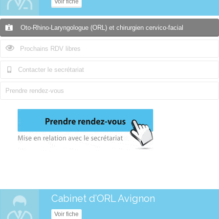
Voir fiche
Oto-Rhino-Laryngologue (ORL) et chirurgien cervico-facial
Prochains RDV libres
Contacter le secrétariat
Prendre rendez-vous
Cabinet d’ORL Avignon
Voir fiche