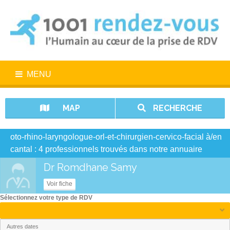
MENU
MAP
RECHERCHE
oto-rhino-laryngologue-orl-et-chirurgien-cervico-facial à/en
cantal : 4 professionnels trouvés dans notre annuaire
Dr Romdhane Samy
Voir fiche
Sélectionnez votre type de RDV