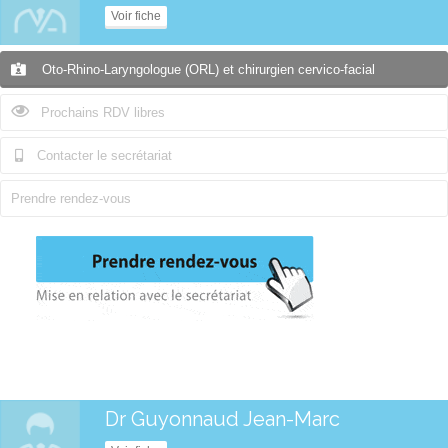
Voir fiche
Oto-Rhino-Laryngologue (ORL) et chirurgien cervico-facial
Prochains RDV libres
Contacter le secrétariat
Prendre rendez-vous
Dr Guyonnaud Jean-Marc