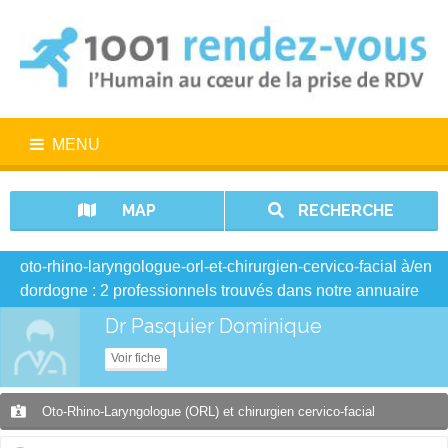
MENU
MAP
RECHERCHE
oto-rhino-laryngologue-orl-et-chirurgien-cervico-facial à/en
dordogne : 2 professionnels trouvés dans notre annuaire
Dr Pasquier Dominique
Voir fiche
Oto-Rhino-Laryngologue (ORL) et chirurgien cervico-facial