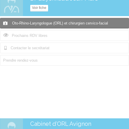
Voir fiche
Oto-Rhino-Laryngologue (ORL) et chirurgien cervico-facial
Prochains RDV libres
Contacter le secrétariat
Prendre rendez-vous
Cabinet d’ORL Avignon