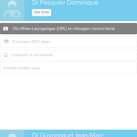
Dr Pasquier Dominique
Voir fiche
Oto-Rhino-Laryngologue (ORL) et chirurgien cervico-facial
Prochains RDV libres
Contacter le secrétariat
Prendre rendez-vous
Dr Guyonnaud Jean-Marc