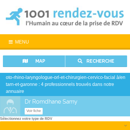
MENU
MAP
RECHERCHE
oto-rhino-laryngologue-orl-et-chirurgien-cervico-facial à/en
tarn-et-garonne : 4 professionnels trouvés dans notre
annuaire
Dr Romdhane Samy
Voir fiche
Sélectionnez votre type de RDV