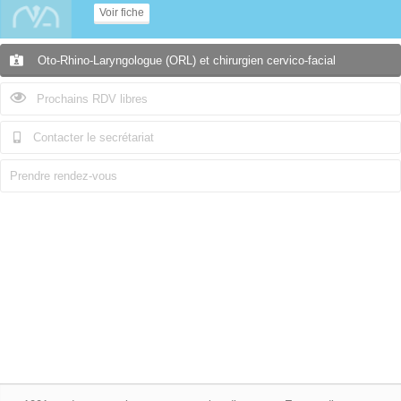
Voir fiche
Oto-Rhino-Laryngologue (ORL) et chirurgien cervico-facial
Prochains RDV libres
Contacter le secrétariat
Prendre rendez-vous