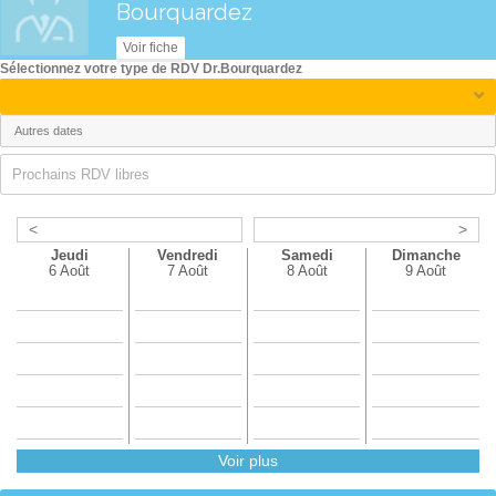
17h15
16h00
Bourquardez
17h30
16h15
Voir fiche
17h45
16h30
Sélectionnez votre type de RDV Dr.Bourquardez
16h45
Prochains RDV libres
<
>
Jeudi
Vendredi
Samedi
Dimanche
6 Août
7 Août
8 Août
9 Août
Voir plus