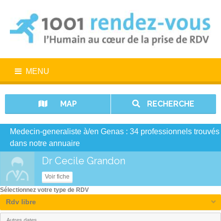
MENU
MAP
RECHERCHE
Medecin-generaliste à/en Genas : 34 professionnels trouvés
dans notre annuaire
Dr Cecile Grandon
Voir fiche
Sélectionnez votre type de RDV
Rdv libre