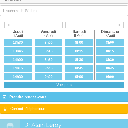
Prochains RDV libres
<
>
Jeudi
Vendredi
Samedi
Dimanche
6 Août
7 Août
8 Août
9 Août
13h30
8h00
8h00
8h00
13h45
8h15
8h15
8h15
14h00
8h30
8h30
8h30
14h15
8h45
8h45
8h45
14h30
9h00
9h00
9h00
Voir plus
14h45
9h15
9h15
9h15
15h00
9h30
9h30
9h30
Prendre rendez-vous
15h15
9h45
9h45
9h45
Contact téléphonique
15h30
10h00
10h00
10h00
15h45
10h15
10h15
10h15
Dr Alain Leroy