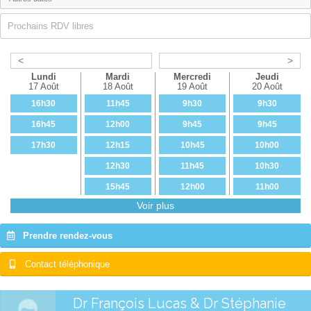
Prochains RDV libres
<
>
Lundi
Mardi
Mercredi
Jeudi
17 Août
18 Août
19 Août
20 Août
16h30
11h45
9h30
9h30
16h45
12h00
9h45
9h45
17h30
12h15
10h45
10h00
12h30
11h45
10h30
15h45
12h00
11h00
Voir plus
16h00
16h00
11h30
16h15
16h15
11h45
Prendre rendez-vous
16h30
16h30
12h00
Contact téléphonique
16h45
16h45
15h00
17h00
15h15
Dr François Lucas & Dr Stéphanie