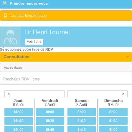
Prendre rendez-vous
Contact téléphonique
Dr Henri Tournel
Voir fiche
Sélectionnez votre type de RDV
Consultation
Prochains RDV libres
<
>
Jeudi
Vendredi
Samedi
Dimanche
6 Août
7 Août
8 Août
9 Août
14h00
8h00
8h00
8h00
14h20
8h20
8h20
8h20
14h40
8h40
8h40
8h40