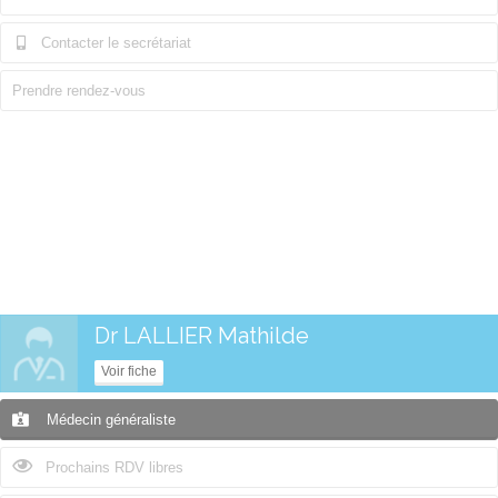
Contacter le secrétariat
Prendre rendez-vous
Dr LALLIER Mathilde
Voir fiche
Médecin généraliste
Prochains RDV libres