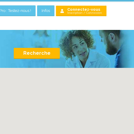
Connectez-vous
ro : Testez-nous !
Infos
Inscription / Connexion
Recherche