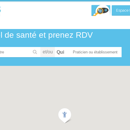
Espace P
el de santé et prenez RDV
et/ou
Qui
tre