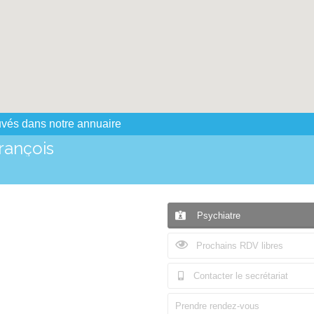
uvés dans notre annuaire
ançois
Psychiatre
Prochains RDV libres
Contacter le secrétariat
Prendre rendez-vous