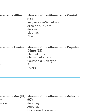
herapeute
Allier
Masseur-Kinesitherapeute
Cantal
(15)
Anglards-de-Saint-Flour
Arpajon-sur-Cère
Aurillac
Mauriac
Ytrac
herapeute
Haute-
Masseur-Kinesitherapeute
Puy-de-
Dôme (63)
Chamalières
Clermont-Ferrand
Cournon-d'Auvergne
e
Riom
Thiers
herapeute
Ain (01)
Masseur-Kinesitherapeute
Ardèche
ey
(07)
lserine
Annonay
Aubenas
Guilherand-Granges