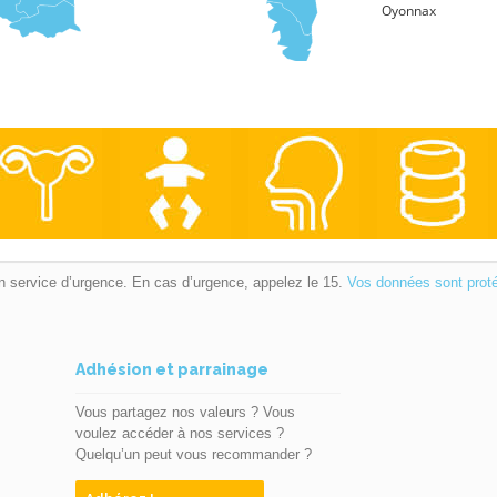
Oyonnax
Masseur-Kinesit
(26)
Bourg-lès-Valence
Montélimar
Pierrelatte
Romans-sur-Isère
Valence
Masseur-Kinesit
(42)
Firminy
Montbrison
Roanne
n service d’urgence. En cas d’urgence, appelez le 15.
Vos données sont prot
Saint-Chamond
Saint-Étienne
Adhésion et parrainage
Vous partagez nos valeurs ? Vous
voulez accéder à nos services ?
Quelqu’un peut vous recommander ?