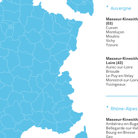
•
Auvergne
Masseur-Kinesit
(03)
Cusset
Montluçon
Moulins
Vichy
Yzeure
Masseur-Kinesit
Loire (43)
Aurec-sur-Loire
Brioude
Le-Puy-en-Velay
Monistrol-sur-Loir
Yssingeaux
•
Rhône-Alpes
Masseur-Kinesit
Ambérieu-en-Bug
Bellegarde-sur-Va
Bourg-en-Bresse
Gex