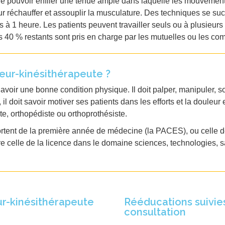
n de pouvoir enfiler une tenue ample dans laquelle les mouvemen
réchauffer et assouplir la musculature. Des techniques se succè
à 1 heure. Les patients peuvent travailler seuls ou à plusieur
s 40 % restants sont pris en charge par les mutuelles ou les co
eur-kinésithérapeute ?
voir une bonne condition physique. Il doit palper, manipuler, so
, il doit savoir motiver ses patients dans les efforts et la doule
e, orthopédiste ou orthoprothésiste.
sortent de la première année de médecine (la PACES), ou celle 
e celle de la licence dans le domaine sciences, technologies, 
ur-kinésithérapeute
Rééducations suivies
consultation