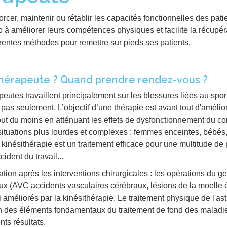
er, maintenir ou rétablir les capacités fonctionnelles des patie
à améliorer leurs compétences physiques et facilite la récupérat
érentes méthodes pour remettre sur pieds ses patients.
thérapeute ? Quand prendre rendez-vous ?
utes travaillent principalement sur les blessures liées au spor
as seulement. L’objectif d’une thérapie est avant tout d'amélio
tout du moins en atténuant les effets de dysfonctionnement du co
situations plus lourdes et complexes : femmes enceintes, bébés,
a kinésithérapie est un traitement efficace pour une multitude de 
ident du travail...
ation après les interventions chirurgicales : les opérations du
eux (AVC accidents vasculaires cérébraux, lésions de la moelle 
 améliorés par la kinésithérapie. Le traitement physique de l'
e un des éléments fondamentaux du traitement de fond des maladi
ts résultats.