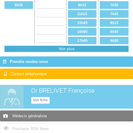
8h30
8h15
7h30
11h15
7h45
15h45
8h15
16h00
8h45
17h45
9h30
Voir plus
18h30
9h45
10h00
Prendre rendez-vous
10h15
Contact téléphonique
Dr BRELIVET Françoise
Voir fiche
Médecin généraliste
Prochains RDV libres