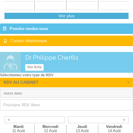
Voir plus
Prendre rendez-vous
Contact téléphonique
Dr Philippe Cherfils
Voir fiche
Sélectionnez votre type de RDV
RDV AU CABINET
Prochains RDV libres
<
>
Mardi
Mercredi
Jeudi
Vendredi
11 Août
12 Août
13 Août
14 Août