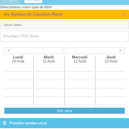
Sélectionnez votre type de RDV
rdv Gynéco Dr Cauchon-Rault
Prochains RDV libres
<
>
Lundi
Mardi
Mercredi
Jeudi
10 Août
11 Août
12 Août
13 Août
Voir plus
Prendre rendez-vous