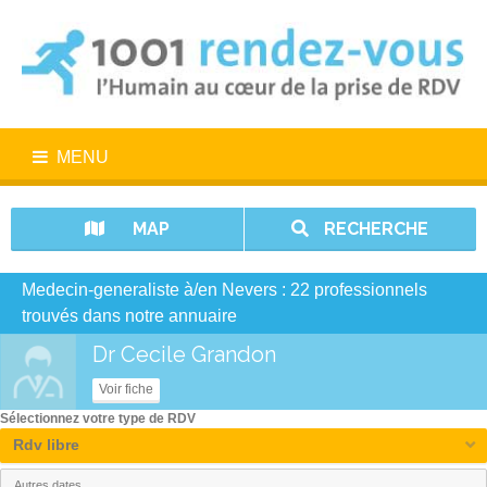
MENU
MAP
RECHERCHE
Medecin-generaliste à/en Nevers : 22 professionnels
trouvés dans notre annuaire
Dr Cecile Grandon
Voir fiche
Sélectionnez votre type de RDV
Rdv libre