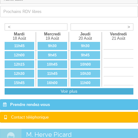
Prochains RDV libres
<
>
Mardi
Mercredi
Jeudi
Vendredi
18 Août
19 Août
20 Août
21 Août
11h45
9h30
9h30
12h00
9h45
9h45
12h15
10h45
10h00
12h30
11h45
10h30
15h45
16h00
11h00
Voir plus
16h00
16h15
11h30
16h15
16h30
11h45
Prendre rendez-vous
16h30
16h45
12h00
Contact téléphonique
16h45
15h00
17h00
15h15
M. Herve Picard