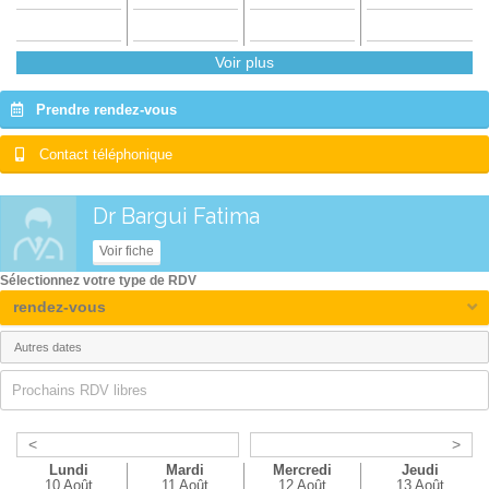
Voir plus
Prendre rendez-vous
Contact téléphonique
Dr Bargui Fatima
Voir fiche
Sélectionnez votre type de RDV
rendez-vous
Prochains RDV libres
<
>
Lundi
Mardi
Mercredi
Jeudi
10 Août
11 Août
12 Août
13 Août